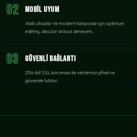
02
Mobil Uyum
Akıllı cihazlar ve modern tarayıcılar için optimize
edilmiş, akıcı bir arayüz deneyimi.
03
Güvenli Bağlantı
256-bit SSL koruması ile verileriniz şifreli ve
güvende tutulur.