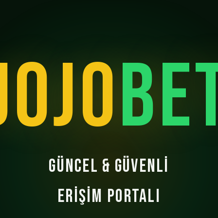
JOJO
BE
Güncel & Güvenli
Erişim Portalı