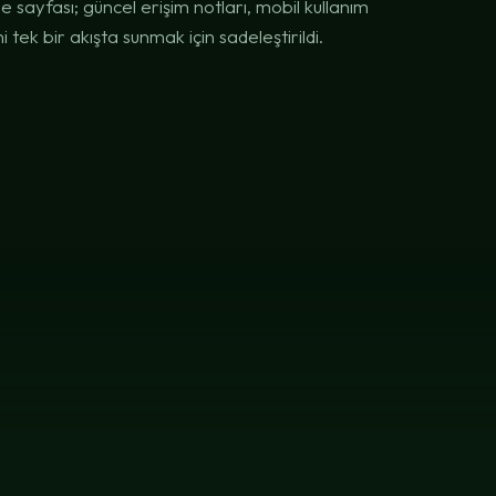
e sayfası; güncel erişim notları, mobil kullanım
 tek bir akışta sunmak için sadeleştirildi.