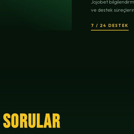
Jojobet bilgilendirm
ve destek süreçlerini
7 / 24 DESTEK
 Sorular