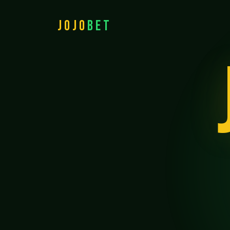
JOJO
BET