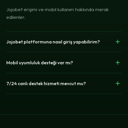
Jojobet erişimi ve mobil kullanım hakkında merak
edilenler.
Jojobet platformuna nasıl giriş yapabilirim?
Güncel ve resmi alan adı üzerinden tarayıcınız aracılığıyla
Mobil uyumluluk desteği var mı?
veya mobil cihazınızdan sorunsuz şekilde erişim
sağlayabilirsiniz.
Evet, tüm iOS ve Android cihazlarla uyumlu, duyarlı mobil
7/24 canlı destek hizmeti mevcut mu?
arayüz sunulmaktadır.
Kullanıcılar haftanın 7 günü 24 saat boyunca canlı destek
hattı üzerinden bilgi ve yardım alabilirler.