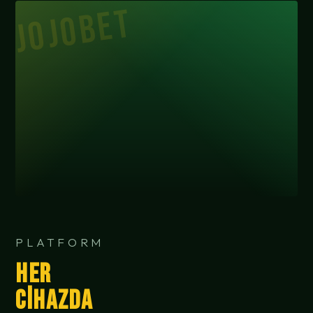
PLATFORM
Her
cihazda