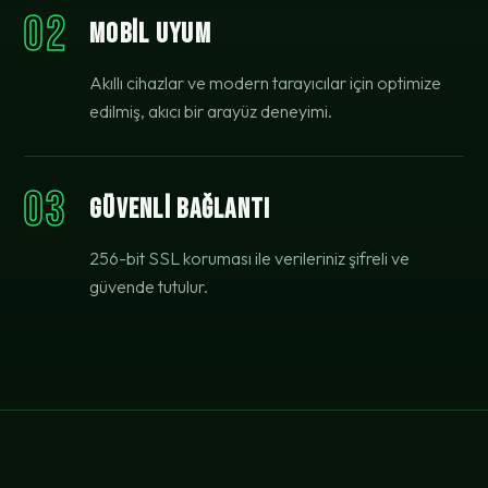
02
Mobil Uyum
Akıllı cihazlar ve modern tarayıcılar için optimize
edilmiş, akıcı bir arayüz deneyimi.
03
Güvenli Bağlantı
256-bit SSL koruması ile verileriniz şifreli ve
güvende tutulur.