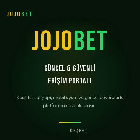
JOJO
BET
JOJO
BET
Güncel & Güvenli
Erişim Portalı
Kesintisiz altyapı, mobil uyum ve güncel duyurularla
platforma güvenle ulaşın.
KEŞFET