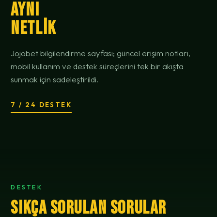
aynı
netlik
Jojobet bilgilendirme sayfası; güncel erişim notları,
mobil kullanım ve destek süreçlerini tek bir akışta
sunmak için sadeleştirildi.
7 / 24 DESTEK
DESTEK
Sıkça Sorulan Sorular