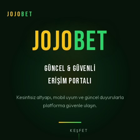
JOJO
BET
JOJO
BET
Güncel & Güvenli
Erişim Portalı
Kesintisiz altyapı, mobil uyum ve güncel duyurularla
platforma güvenle ulaşın.
KEŞFET