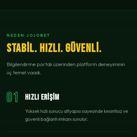
NEDEN JOJOBET
Stabil. Hızlı. Güvenli.
Bilgilendirme portalı üzerinden platform deneyiminin
üç temel vaadi.
01
Hızlı Erişim
Yüksek hızlı sunucu altyapısı sayesinde kesintisiz ve
güvenli bağlantı imkanı sunulur.