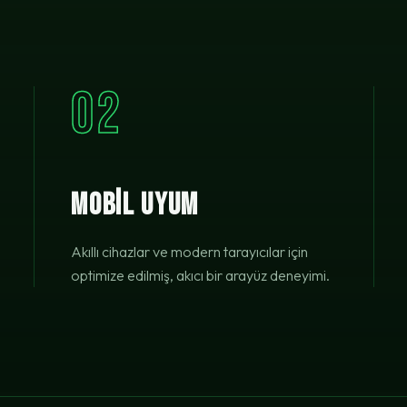
02
Mobil Uyum
Akıllı cihazlar ve modern tarayıcılar için
optimize edilmiş, akıcı bir arayüz deneyimi.