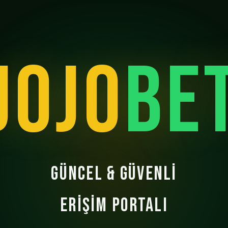
JOJO
BE
Güncel & Güvenli
Erişim Portalı