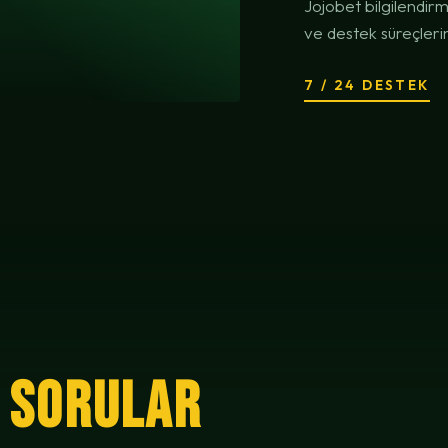
Jojobet bilgilendirm
ve destek süreçlerini
7 / 24 DESTEK
 Sorular