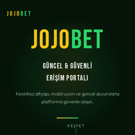
JOJO
BET
JOJO
BET
Güncel & Güvenli
Erişim Portalı
Kesintisiz altyapı, mobil uyum ve güncel duyurularla
platforma güvenle ulaşın.
KEŞFET