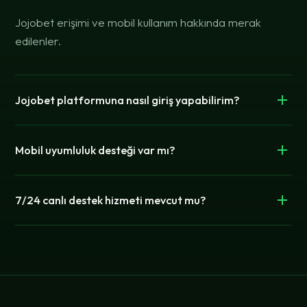
Jojobet erişimi ve mobil kullanım hakkında merak
edilenler.
Jojobet platformuna nasıl giriş yapabilirim?
Güncel ve resmi alan adı üzerinden tarayıcınız aracılığıyla
Mobil uyumluluk desteği var mı?
veya mobil cihazınızdan sorunsuz şekilde erişim
sağlayabilirsiniz.
Evet, tüm iOS ve Android cihazlarla uyumlu, duyarlı mobil
7/24 canlı destek hizmeti mevcut mu?
arayüz sunulmaktadır.
Kullanıcılar haftanın 7 günü 24 saat boyunca canlı destek
hattı üzerinden bilgi ve yardım alabilirler.