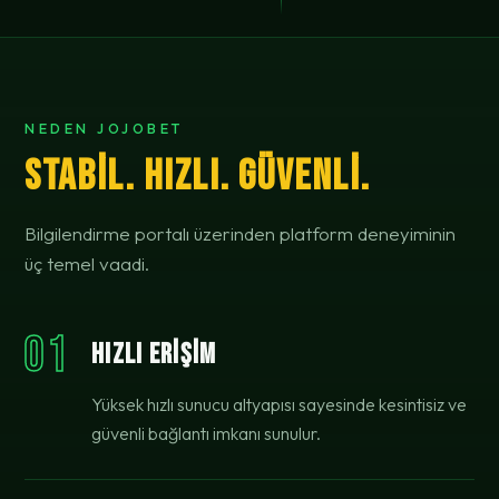
NEDEN JOJOBET
Stabil. Hızlı. Güvenli.
Bilgilendirme portalı üzerinden platform deneyiminin
üç temel vaadi.
01
Hızlı Erişim
Yüksek hızlı sunucu altyapısı sayesinde kesintisiz ve
güvenli bağlantı imkanı sunulur.