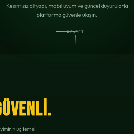
Kesintisiz altyapı, mobil uyum ve güncel duyurularla
platforma güvenle ulaşın.
KEŞFET
Güvenli.
yiminin üç temel