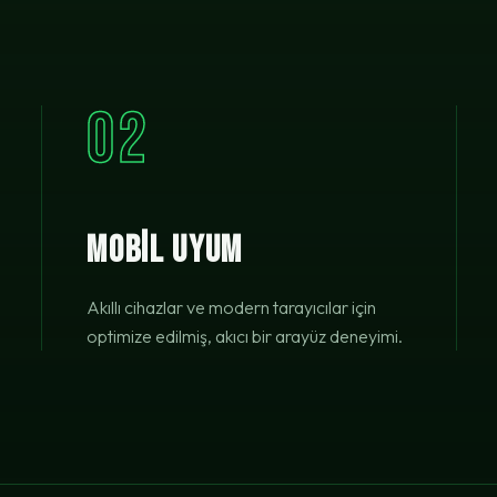
02
Mobil Uyum
Akıllı cihazlar ve modern tarayıcılar için
optimize edilmiş, akıcı bir arayüz deneyimi.