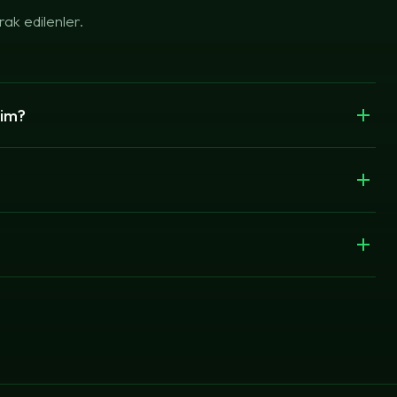
ak edilenler.
rim?
cılığıyla veya mobil cihazınızdan sorunsuz
lı mobil arayüz sunulmaktadır.
destek hattı üzerinden bilgi ve yardım