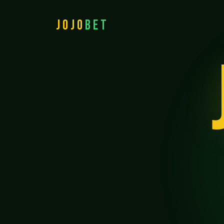
JOJO
BET