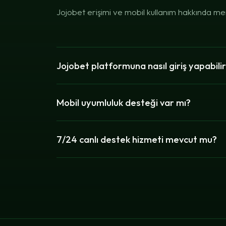
Jojobet erişimi ve mobil kullanım hakkında mer
Jojobet platformuna nasıl giriş yapabili
Güncel ve resmi alan adı üzerinden tarayıcınız ara
Mobil uyumluluk desteği var mı?
şekilde erişim sağlayabilirsiniz.
Evet, tüm iOS ve Android cihazlarla uyumlu, duyar
7/24 canlı destek hizmeti mevcut mu?
Kullanıcılar haftanın 7 günü 24 saat boyunca canlı 
alabilirler.