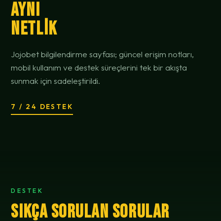
aynı
netlik
Jojobet bilgilendirme sayfası; güncel erişim notları,
mobil kullanım ve destek süreçlerini tek bir akışta
sunmak için sadeleştirildi.
7 / 24 DESTEK
DESTEK
Sıkça Sorulan Sorular