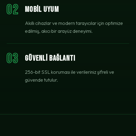
02
Mobil Uyum
Akıllı cihazlar ve modern tarayıcılar için optimize
edilmiş, akıcı bir arayüz deneyimi.
03
Güvenli Bağlantı
256-bit SSL koruması ile verileriniz şifreli ve
güvende tutulur.