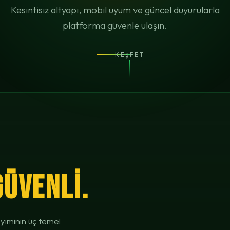
Kesintisiz altyapı, mobil uyum ve güncel duyurularla
platforma güvenle ulaşın.
KEŞFET
Güvenli.
yiminin üç temel