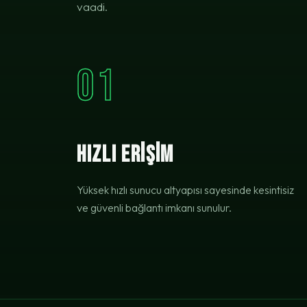
vaadi.
01
Hızlı Erişim
Yüksek hızlı sunucu altyapısı sayesinde kesintisiz
ve güvenli bağlantı imkanı sunulur.