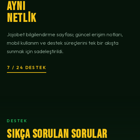
aynı
netlik
Jojobet bilgilendirme sayfası; güncel erişim notları,
mobil kullanım ve destek süreçlerini tek bir akışta
sunmak için sadeleştirildi.
7 / 24 DESTEK
DESTEK
Sıkça Sorulan Sorular