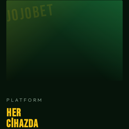
PLATFORM
Her
cihazda