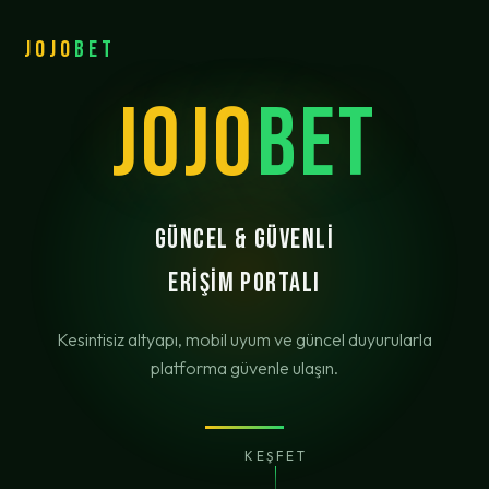
JOJO
BET
JOJO
BET
Güncel & Güvenli
Erişim Portalı
Kesintisiz altyapı, mobil uyum ve güncel duyurularla
platforma güvenle ulaşın.
KEŞFET