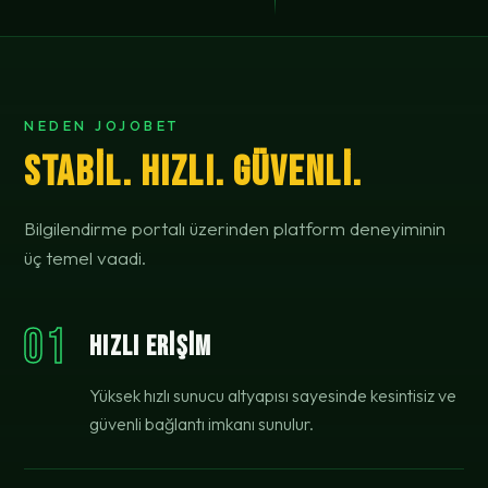
NEDEN JOJOBET
Stabil. Hızlı. Güvenli.
Bilgilendirme portalı üzerinden platform deneyiminin
üç temel vaadi.
01
Hızlı Erişim
Yüksek hızlı sunucu altyapısı sayesinde kesintisiz ve
güvenli bağlantı imkanı sunulur.