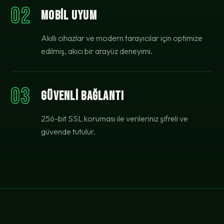
02
Mobil Uyum
Akıllı cihazlar ve modern tarayıcılar için optimize
edilmiş, akıcı bir arayüz deneyimi.
03
Güvenli Bağlantı
256-bit SSL koruması ile verileriniz şifreli ve
güvende tutulur.