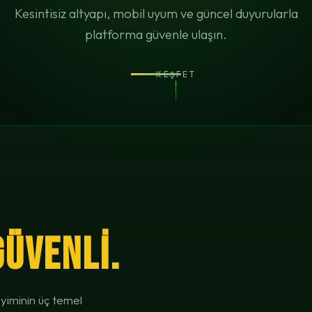
Kesintisiz altyapı, mobil uyum ve güncel duyurularla
platforma güvenle ulaşın.
KEŞFET
Güvenli.
yiminin üç temel