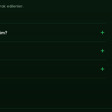
ak edilenler.
rim?
cılığıyla veya mobil cihazınızdan sorunsuz
lı mobil arayüz sunulmaktadır.
destek hattı üzerinden bilgi ve yardım