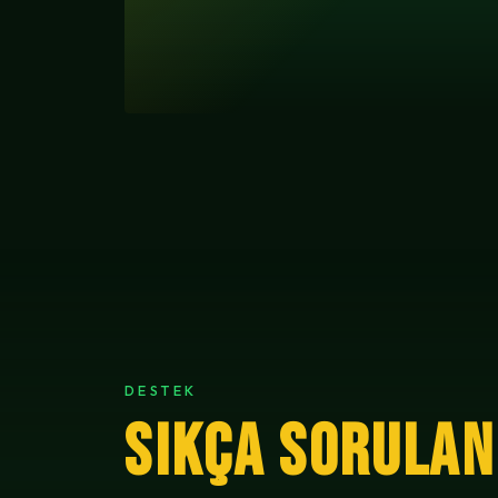
DESTEK
Sıkça Sorulan