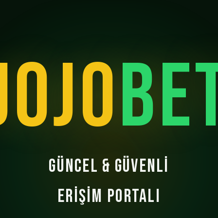
JOJO
BE
Güncel & Güvenli
Erişim Portalı