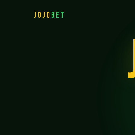
JOJO
BET