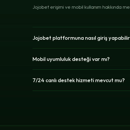
Jojobet erişimi ve mobil kullanım hakkında mer
Jojobet platformuna nasıl giriş yapabili
Güncel ve resmi alan adı üzerinden tarayıcınız ara
Mobil uyumluluk desteği var mı?
şekilde erişim sağlayabilirsiniz.
Evet, tüm iOS ve Android cihazlarla uyumlu, duyar
7/24 canlı destek hizmeti mevcut mu?
Kullanıcılar haftanın 7 günü 24 saat boyunca canlı 
alabilirler.