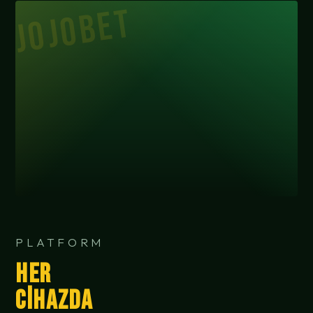
PLATFORM
Her
cihazda