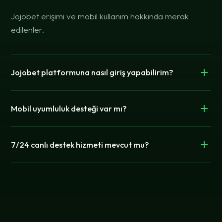
Jojobet erişimi ve mobil kullanım hakkında merak
edilenler.
Jojobet platformuna nasıl giriş yapabilirim?
Güncel ve resmi alan adı üzerinden tarayıcınız aracılığıyla
Mobil uyumluluk desteği var mı?
veya mobil cihazınızdan sorunsuz şekilde erişim
sağlayabilirsiniz.
Evet, tüm iOS ve Android cihazlarla uyumlu, duyarlı mobil
7/24 canlı destek hizmeti mevcut mu?
arayüz sunulmaktadır.
Kullanıcılar haftanın 7 günü 24 saat boyunca canlı destek
hattı üzerinden bilgi ve yardım alabilirler.