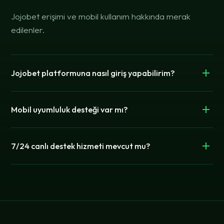
Jojobet erişimi ve mobil kullanım hakkında merak
edilenler.
Jojobet platformuna nasıl giriş yapabilirim?
Güncel ve resmi alan adı üzerinden tarayıcınız aracılığıyla
Mobil uyumluluk desteği var mı?
veya mobil cihazınızdan sorunsuz şekilde erişim
sağlayabilirsiniz.
Evet, tüm iOS ve Android cihazlarla uyumlu, duyarlı mobil
7/24 canlı destek hizmeti mevcut mu?
arayüz sunulmaktadır.
Kullanıcılar haftanın 7 günü 24 saat boyunca canlı destek
hattı üzerinden bilgi ve yardım alabilirler.