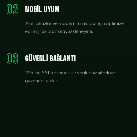
02
Mobil Uyum
Akıllı cihazlar ve modern tarayıcılar için optimize
edilmiş, akıcı bir arayüz deneyimi.
03
Güvenli Bağlantı
256-bit SSL koruması ile verileriniz şifreli ve
güvende tutulur.