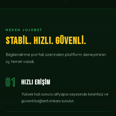
NEDEN JOJOBET
Stabil. Hızlı. Güvenli.
Bilgilendirme portalı üzerinden platform deneyiminin
üç temel vaadi.
01
Hızlı Erişim
Yüksek hızlı sunucu altyapısı sayesinde kesintisiz ve
güvenli bağlantı imkanı sunulur.