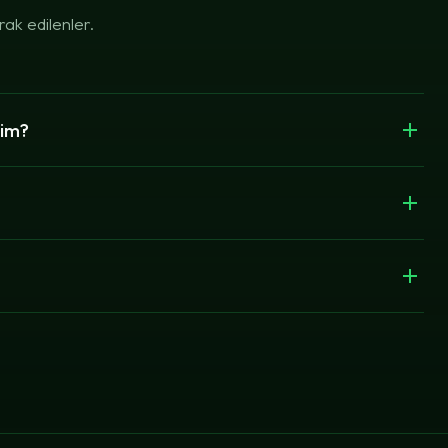
ak edilenler.
rim?
cılığıyla veya mobil cihazınızdan sorunsuz
lı mobil arayüz sunulmaktadır.
destek hattı üzerinden bilgi ve yardım