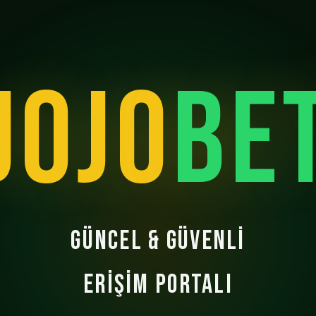
JOJO
BE
Güncel & Güvenli
Erişim Portalı