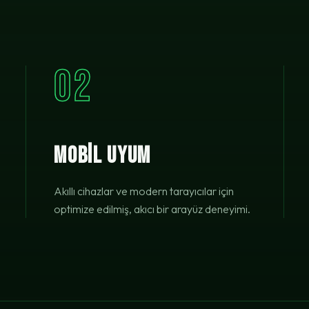
02
Mobil Uyum
Akıllı cihazlar ve modern tarayıcılar için
optimize edilmiş, akıcı bir arayüz deneyimi.