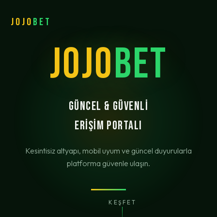
JOJO
BET
JOJO
BET
Güncel & Güvenli
Erişim Portalı
Kesintisiz altyapı, mobil uyum ve güncel duyurularla
platforma güvenle ulaşın.
KEŞFET