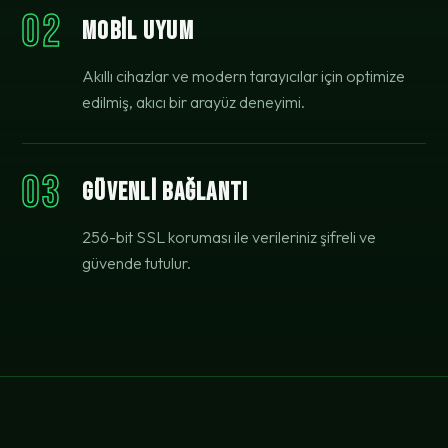
02
Mobil Uyum
Akıllı cihazlar ve modern tarayıcılar için optimize
edilmiş, akıcı bir arayüz deneyimi.
03
Güvenli Bağlantı
256-bit SSL koruması ile verileriniz şifreli ve
güvende tutulur.