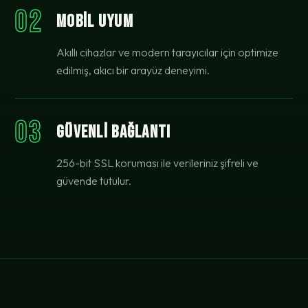
02
Mobil Uyum
Akıllı cihazlar ve modern tarayıcılar için optimize
edilmiş, akıcı bir arayüz deneyimi.
03
Güvenli Bağlantı
256-bit SSL koruması ile verileriniz şifreli ve
güvende tutulur.