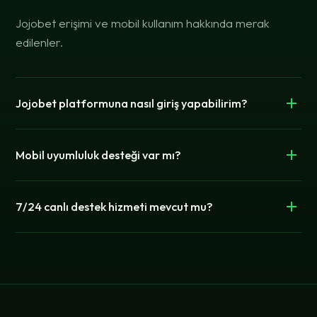
Jojobet erişimi ve mobil kullanım hakkında merak
edilenler.
Jojobet platformuna nasıl giriş yapabilirim?
Güncel ve resmi alan adı üzerinden tarayıcınız aracılığıyla
Mobil uyumluluk desteği var mı?
veya mobil cihazınızdan sorunsuz şekilde erişim
sağlayabilirsiniz.
Evet, tüm iOS ve Android cihazlarla uyumlu, duyarlı mobil
7/24 canlı destek hizmeti mevcut mu?
arayüz sunulmaktadır.
Kullanıcılar haftanın 7 günü 24 saat boyunca canlı destek
hattı üzerinden bilgi ve yardım alabilirler.