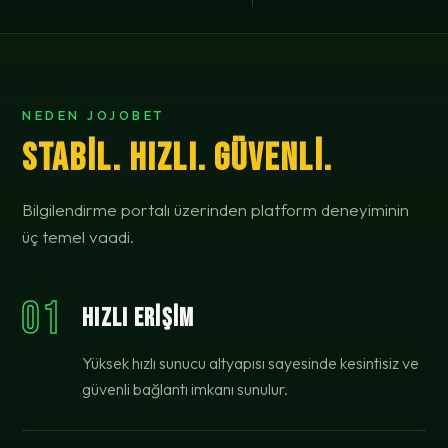
NEDEN JOJOBET
Stabil. Hızlı. Güvenli.
Bilgilendirme portalı üzerinden platform deneyiminin
üç temel vaadi.
01
Hızlı Erişim
Yüksek hızlı sunucu altyapısı sayesinde kesintisiz ve
güvenli bağlantı imkanı sunulur.