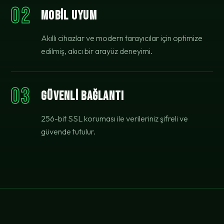
02
Mobil Uyum
Akıllı cihazlar ve modern tarayıcılar için optimize
edilmiş, akıcı bir arayüz deneyimi.
03
Güvenli Bağlantı
256-bit SSL koruması ile verileriniz şifreli ve
güvende tutulur.