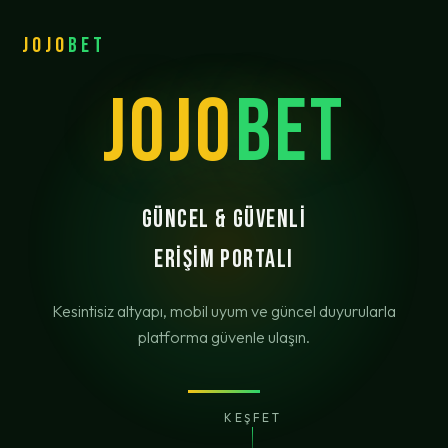
JOJO
BET
JOJO
BET
Güncel & Güvenli
Erişim Portalı
Kesintisiz altyapı, mobil uyum ve güncel duyurularla
platforma güvenle ulaşın.
KEŞFET