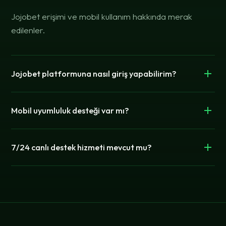
Jojobet erişimi ve mobil kullanım hakkında merak
edilenler.
Jojobet platformuna nasıl giriş yapabilirim?
Güncel ve resmi alan adı üzerinden tarayıcınız aracılığıyla
Mobil uyumluluk desteği var mı?
veya mobil cihazınızdan sorunsuz şekilde erişim
sağlayabilirsiniz.
Evet, tüm iOS ve Android cihazlarla uyumlu, duyarlı mobil
7/24 canlı destek hizmeti mevcut mu?
arayüz sunulmaktadır.
Kullanıcılar haftanın 7 günü 24 saat boyunca canlı destek
hattı üzerinden bilgi ve yardım alabilirler.