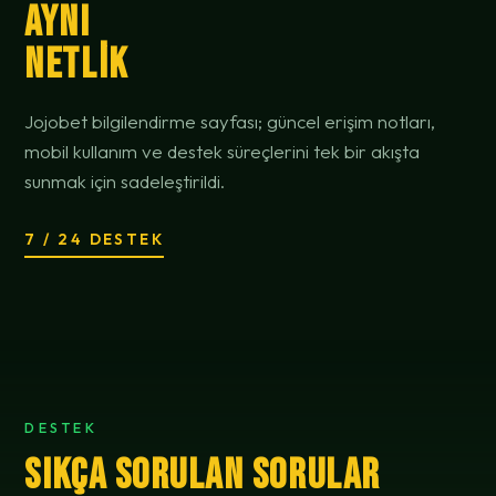
aynı
netlik
Jojobet bilgilendirme sayfası; güncel erişim notları,
mobil kullanım ve destek süreçlerini tek bir akışta
sunmak için sadeleştirildi.
7 / 24 DESTEK
DESTEK
Sıkça Sorulan Sorular