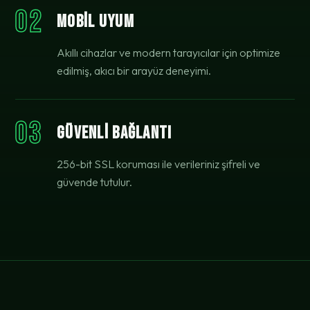
02
Mobil Uyum
Akıllı cihazlar ve modern tarayıcılar için optimize
edilmiş, akıcı bir arayüz deneyimi.
03
Güvenli Bağlantı
256-bit SSL koruması ile verileriniz şifreli ve
güvende tutulur.