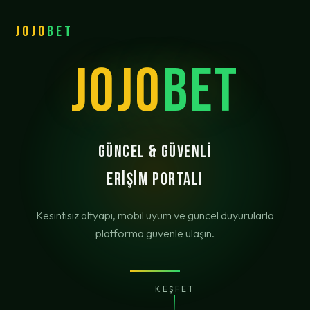
JOJO
BET
JOJO
BET
Güncel & Güvenli
Erişim Portalı
Kesintisiz altyapı, mobil uyum ve güncel duyurularla
platforma güvenle ulaşın.
KEŞFET