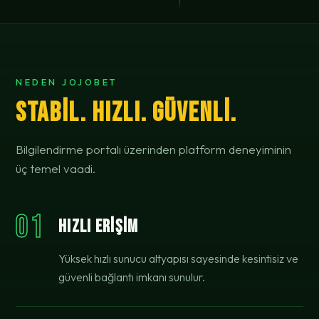
NEDEN JOJOBET
Stabil. Hızlı. Güvenli.
Bilgilendirme portalı üzerinden platform deneyiminin
üç temel vaadi.
01
Hızlı Erişim
Yüksek hızlı sunucu altyapısı sayesinde kesintisiz ve
güvenli bağlantı imkanı sunulur.