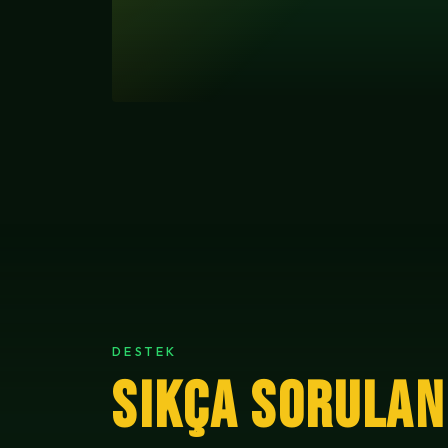
DESTEK
Sıkça Sorulan