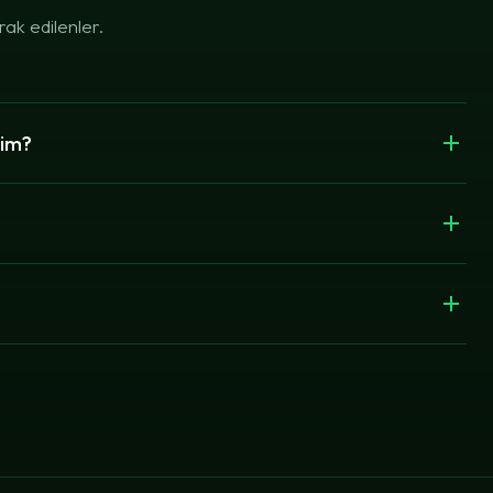
ak edilenler.
rim?
cılığıyla veya mobil cihazınızdan sorunsuz
lı mobil arayüz sunulmaktadır.
destek hattı üzerinden bilgi ve yardım