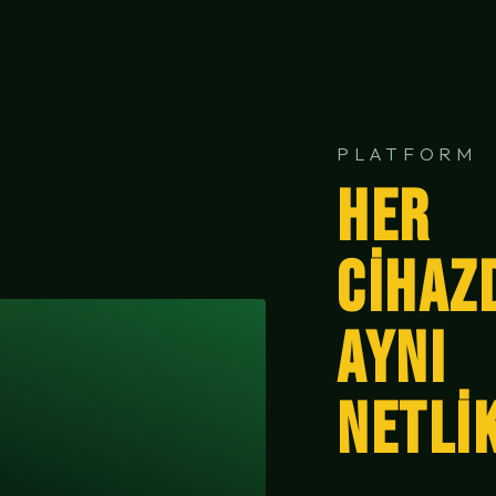
PLATFORM
Her
cihaz
aynı
netli