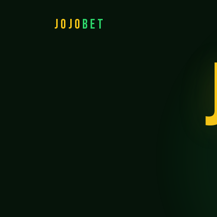
JOJO
BET