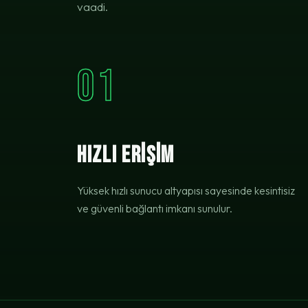
vaadi.
01
Hızlı Erişim
Yüksek hızlı sunucu altyapısı sayesinde kesintisiz
ve güvenli bağlantı imkanı sunulur.