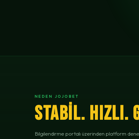
NEDEN JOJOBET
Stabil. Hızlı. 
Bilgilendirme portalı üzerinden platform dene