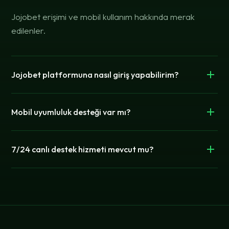
Jojobet erişimi ve mobil kullanım hakkında merak
edilenler.
Jojobet platformuna nasıl giriş yapabilirim?
Güncel ve resmi alan adı üzerinden tarayıcınız aracılığıyla
Mobil uyumluluk desteği var mı?
veya mobil cihazınızdan sorunsuz şekilde erişim
sağlayabilirsiniz.
Evet, tüm iOS ve Android cihazlarla uyumlu, duyarlı mobil
7/24 canlı destek hizmeti mevcut mu?
arayüz sunulmaktadır.
Kullanıcılar haftanın 7 günü 24 saat boyunca canlı destek
hattı üzerinden bilgi ve yardım alabilirler.