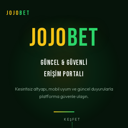
JOJO
BET
JOJO
BET
Güncel & Güvenli
Erişim Portalı
Kesintisiz altyapı, mobil uyum ve güncel duyurularla
platforma güvenle ulaşın.
KEŞFET