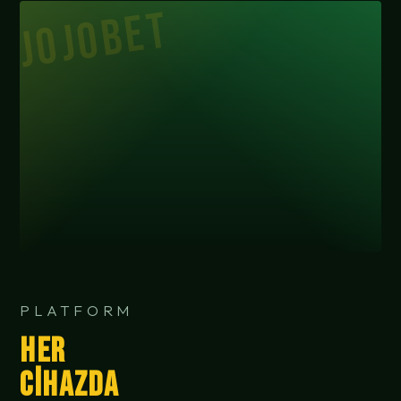
PLATFORM
Her
cihazda