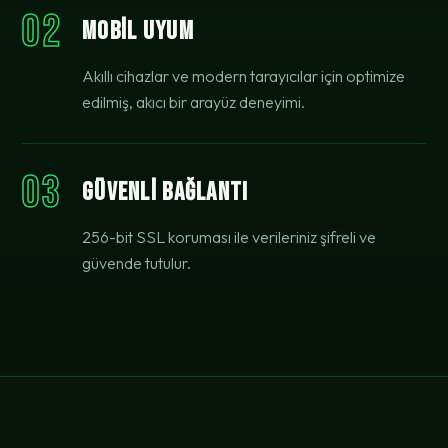
02
Mobil Uyum
Akıllı cihazlar ve modern tarayıcılar için optimize
edilmiş, akıcı bir arayüz deneyimi.
03
Güvenli Bağlantı
256-bit SSL koruması ile verileriniz şifreli ve
güvende tutulur.