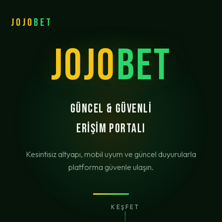
JOJO
BET
JOJO
BET
Güncel & Güvenli
Erişim Portalı
Kesintisiz altyapı, mobil uyum ve güncel duyurularla
platforma güvenle ulaşın.
KEŞFET