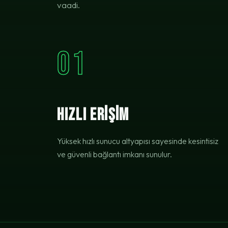
vaadi.
01
Hızlı Erişim
Yüksek hızlı sunucu altyapısı sayesinde kesintisiz
ve güvenli bağlantı imkanı sunulur.