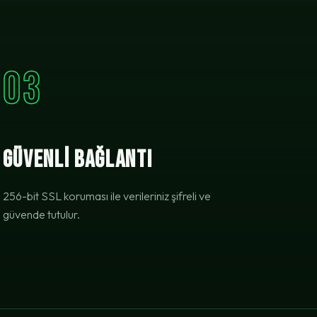
03
Güvenli Bağlantı
256-bit SSL koruması ile verileriniz şifreli ve
güvende tutulur.