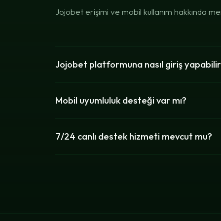
Jojobet erişimi ve mobil kullanım hakkında mer
Jojobet platformuna nasıl giriş yapabili
Güncel ve resmi alan adı üzerinden tarayıcınız ara
Mobil uyumluluk desteği var mı?
şekilde erişim sağlayabilirsiniz.
Evet, tüm iOS ve Android cihazlarla uyumlu, duyar
7/24 canlı destek hizmeti mevcut mu?
Kullanıcılar haftanın 7 günü 24 saat boyunca canlı 
alabilirler.