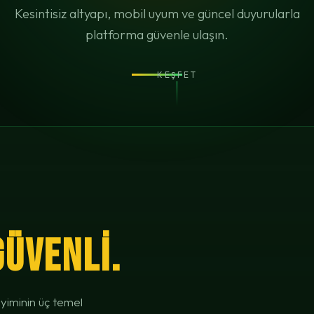
Kesintisiz altyapı, mobil uyum ve güncel duyurularla
platforma güvenle ulaşın.
KEŞFET
Güvenli.
yiminin üç temel