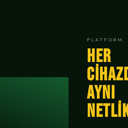
PLATFORM
Her
cihaz
aynı
netli