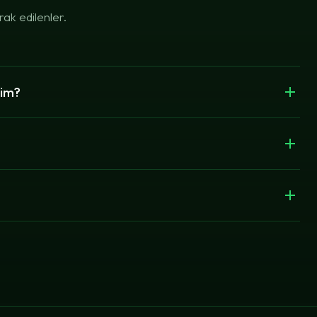
ak edilenler.
rim?
cılığıyla veya mobil cihazınızdan sorunsuz
lı mobil arayüz sunulmaktadır.
destek hattı üzerinden bilgi ve yardım