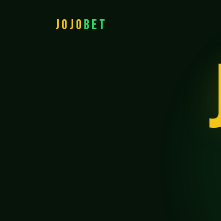
JOJO
BET