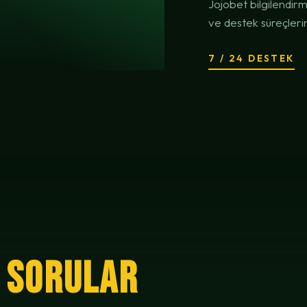
Jojobet bilgilendirm
ve destek süreçlerini
7 / 24 DESTEK
 Sorular