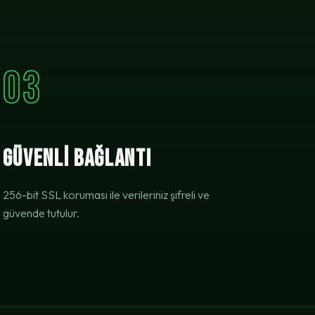
03
Güvenli Bağlantı
256-bit SSL koruması ile verileriniz şifreli ve
güvende tutulur.