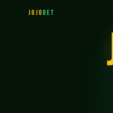
JOJO
BET