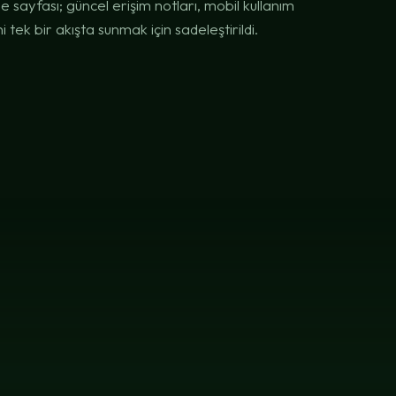
e sayfası; güncel erişim notları, mobil kullanım
 tek bir akışta sunmak için sadeleştirildi.