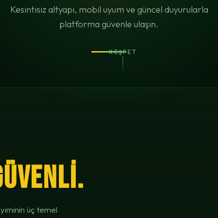
Kesintisiz altyapı, mobil uyum ve güncel duyurularla
platforma güvenle ulaşın.
KEŞFET
Güvenli.
yiminin üç temel