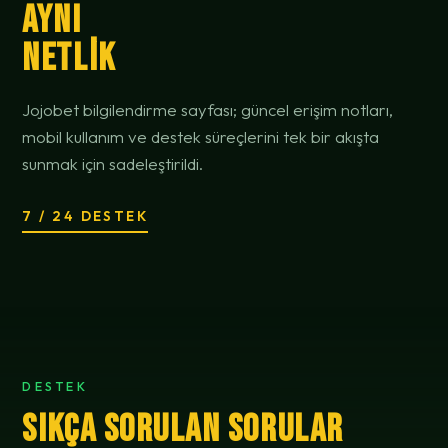
aynı
netlik
Jojobet bilgilendirme sayfası; güncel erişim notları,
mobil kullanım ve destek süreçlerini tek bir akışta
sunmak için sadeleştirildi.
7 / 24 DESTEK
DESTEK
Sıkça Sorulan Sorular