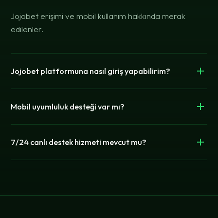
Jojobet erişimi ve mobil kullanım hakkında merak
edilenler.
Jojobet platformuna nasıl giriş yapabilirim?
Güncel ve resmi alan adı üzerinden tarayıcınız aracılığıyla
Mobil uyumluluk desteği var mı?
veya mobil cihazınızdan sorunsuz şekilde erişim
sağlayabilirsiniz.
Evet, tüm iOS ve Android cihazlarla uyumlu, duyarlı mobil
7/24 canlı destek hizmeti mevcut mu?
arayüz sunulmaktadır.
Kullanıcılar haftanın 7 günü 24 saat boyunca canlı destek
hattı üzerinden bilgi ve yardım alabilirler.