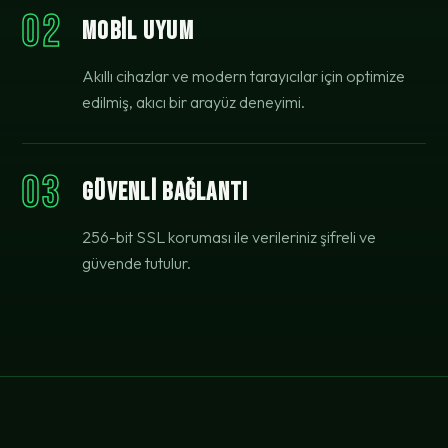
02
Mobil Uyum
Akıllı cihazlar ve modern tarayıcılar için optimize
edilmiş, akıcı bir arayüz deneyimi.
03
Güvenli Bağlantı
256-bit SSL koruması ile verileriniz şifreli ve
güvende tutulur.