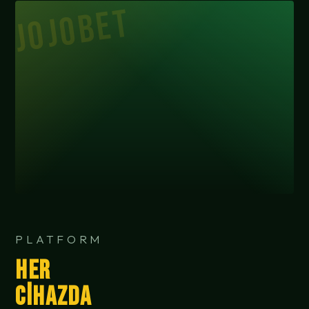
PLATFORM
Her
cihazda