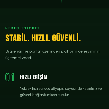
NEDEN JOJOBET
Stabil. Hızlı. Güvenli.
Bilgilendirme portalı üzerinden platform deneyiminin
üç temel vaadi.
01
Hızlı Erişim
Yüksek hızlı sunucu altyapısı sayesinde kesintisiz ve
güvenli bağlantı imkanı sunulur.