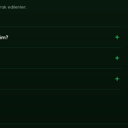
ak edilenler.
rim?
cılığıyla veya mobil cihazınızdan sorunsuz
lı mobil arayüz sunulmaktadır.
destek hattı üzerinden bilgi ve yardım