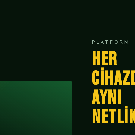
PLATFORM
Her
cihaz
aynı
netli