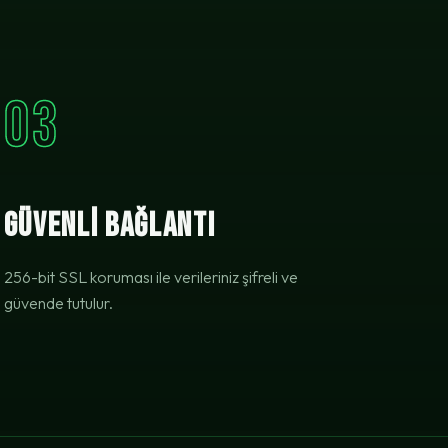
03
Güvenli Bağlantı
256-bit SSL koruması ile verileriniz şifreli ve
güvende tutulur.