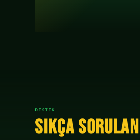
DESTEK
Sıkça Sorulan