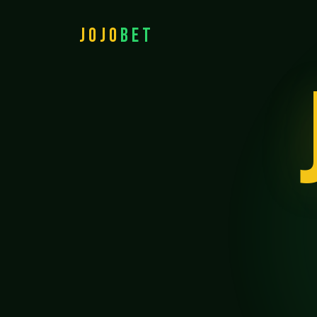
JOJO
BET