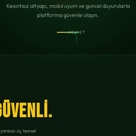
Kesintisiz altyapı, mobil uyum ve güncel duyurularla
platforma güvenle ulaşın.
KEŞFET
Güvenli.
yiminin üç temel