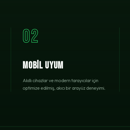
02
Mobil Uyum
Akıllı cihazlar ve modern tarayıcılar için
optimize edilmiş, akıcı bir arayüz deneyimi.