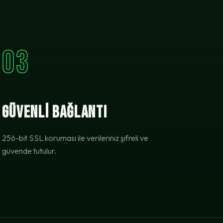
03
Güvenli Bağlantı
256-bit SSL koruması ile verileriniz şifreli ve
güvende tutulur.