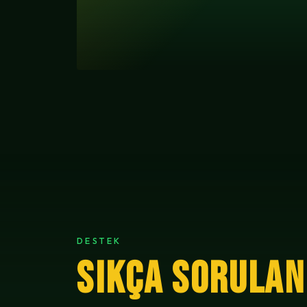
DESTEK
Sıkça Sorulan