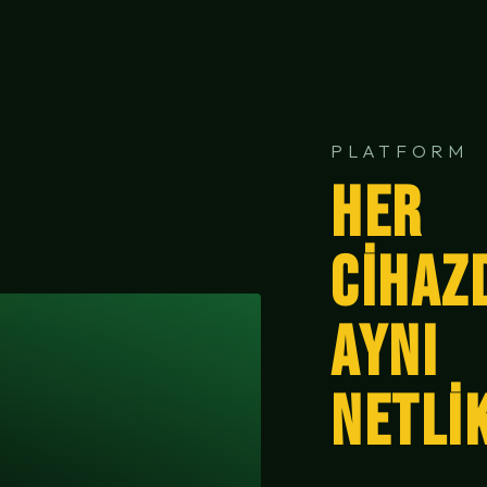
PLATFORM
Her
cihaz
aynı
netli