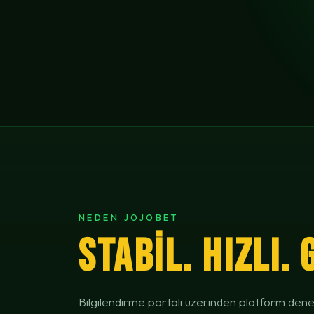
NEDEN JOJOBET
Stabil. Hızlı. 
Bilgilendirme portalı üzerinden platform dene