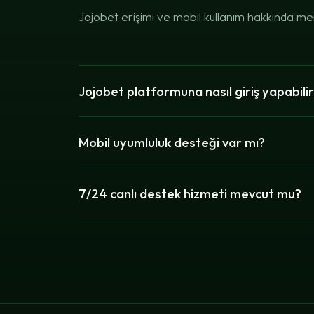
Jojobet erişimi ve mobil kullanım hakkında mer
Jojobet platformuna nasıl giriş yapabili
Güncel ve resmi alan adı üzerinden tarayıcınız ara
Mobil uyumluluk desteği var mı?
şekilde erişim sağlayabilirsiniz.
Evet, tüm iOS ve Android cihazlarla uyumlu, duyar
7/24 canlı destek hizmeti mevcut mu?
Kullanıcılar haftanın 7 günü 24 saat boyunca canlı 
alabilirler.