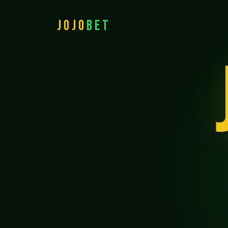
JOJO
BET