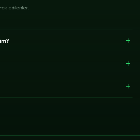
ak edilenler.
rim?
cılığıyla veya mobil cihazınızdan sorunsuz
lı mobil arayüz sunulmaktadır.
destek hattı üzerinden bilgi ve yardım