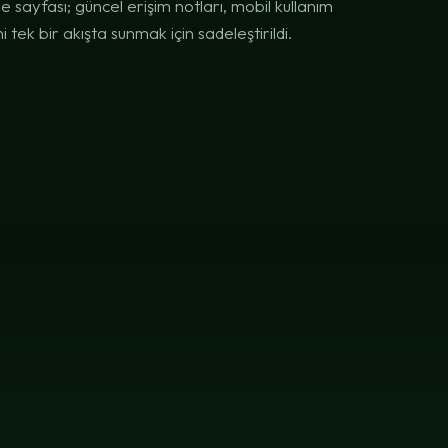
e sayfası; güncel erişim notları, mobil kullanım
 tek bir akışta sunmak için sadeleştirildi.