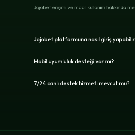
Jojobet erişimi ve mobil kullanım hakkında mer
Jojobet platformuna nasıl giriş yapabili
Güncel ve resmi alan adı üzerinden tarayıcınız ara
Mobil uyumluluk desteği var mı?
şekilde erişim sağlayabilirsiniz.
Evet, tüm iOS ve Android cihazlarla uyumlu, duyar
7/24 canlı destek hizmeti mevcut mu?
Kullanıcılar haftanın 7 günü 24 saat boyunca canlı 
alabilirler.