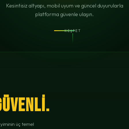
Kesintisiz altyapı, mobil uyum ve güncel duyurularla
platforma güvenle ulaşın.
KEŞFET
Güvenli.
yiminin üç temel