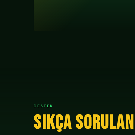
DESTEK
Sıkça Sorulan