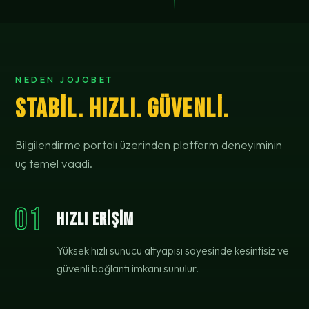
NEDEN JOJOBET
Stabil. Hızlı. Güvenli.
Bilgilendirme portalı üzerinden platform deneyiminin
üç temel vaadi.
01
Hızlı Erişim
Yüksek hızlı sunucu altyapısı sayesinde kesintisiz ve
güvenli bağlantı imkanı sunulur.