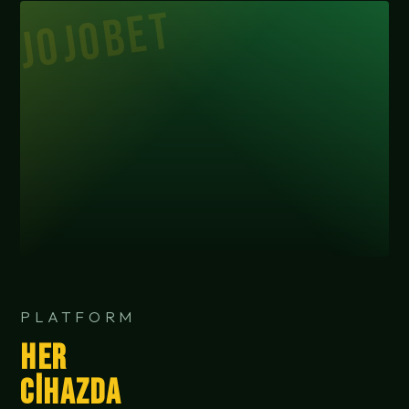
PLATFORM
Her
cihazda