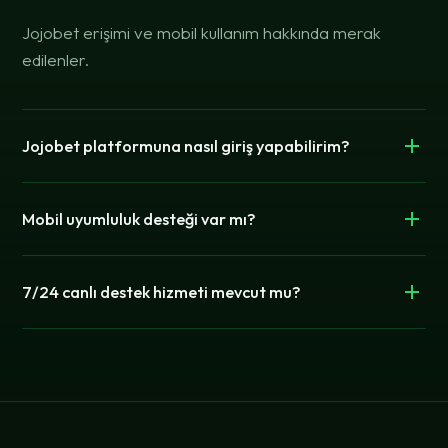
Jojobet erişimi ve mobil kullanım hakkında merak
edilenler.
Jojobet platformuna nasıl giriş yapabilirim?
Güncel ve resmi alan adı üzerinden tarayıcınız aracılığıyla
Mobil uyumluluk desteği var mı?
veya mobil cihazınızdan sorunsuz şekilde erişim
sağlayabilirsiniz.
Evet, tüm iOS ve Android cihazlarla uyumlu, duyarlı mobil
7/24 canlı destek hizmeti mevcut mu?
arayüz sunulmaktadır.
Kullanıcılar haftanın 7 günü 24 saat boyunca canlı destek
hattı üzerinden bilgi ve yardım alabilirler.