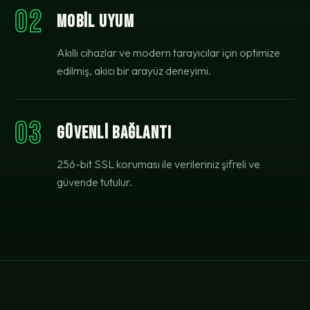
02
Mobil Uyum
Akıllı cihazlar ve modern tarayıcılar için optimize
edilmiş, akıcı bir arayüz deneyimi.
03
Güvenli Bağlantı
256-bit SSL koruması ile verileriniz şifreli ve
güvende tutulur.