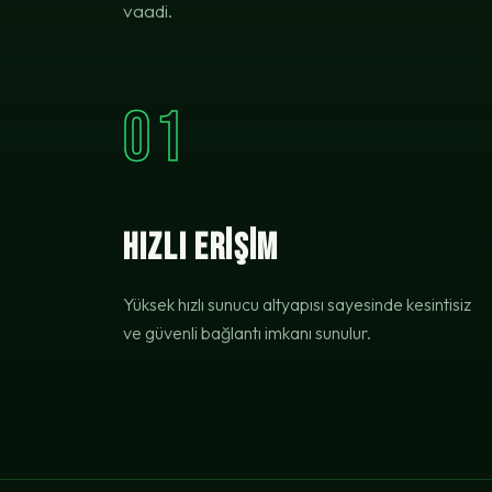
vaadi.
01
Hızlı Erişim
Yüksek hızlı sunucu altyapısı sayesinde kesintisiz
ve güvenli bağlantı imkanı sunulur.