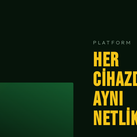
PLATFORM
Her
cihaz
aynı
netli