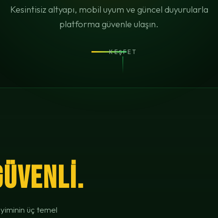
Kesintisiz altyapı, mobil uyum ve güncel duyurularla
platforma güvenle ulaşın.
KEŞFET
Güvenli.
yiminin üç temel