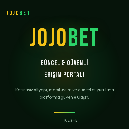
JOJO
BET
JOJO
BET
Güncel & Güvenli
Erişim Portalı
Kesintisiz altyapı, mobil uyum ve güncel duyurularla
platforma güvenle ulaşın.
KEŞFET