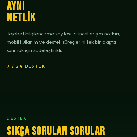
aynı
netlik
Jojobet bilgilendirme sayfası; güncel erişim notları,
mobil kullanım ve destek süreçlerini tek bir akışta
sunmak için sadeleştirildi.
7 / 24 DESTEK
DESTEK
Sıkça Sorulan Sorular