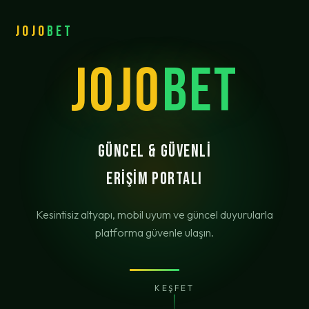
JOJO
BET
JOJO
BET
Güncel & Güvenli
Erişim Portalı
Kesintisiz altyapı, mobil uyum ve güncel duyurularla
platforma güvenle ulaşın.
KEŞFET