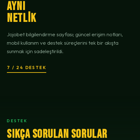
aynı
netlik
Jojobet bilgilendirme sayfası; güncel erişim notları,
mobil kullanım ve destek süreçlerini tek bir akışta
sunmak için sadeleştirildi.
7 / 24 DESTEK
DESTEK
Sıkça Sorulan Sorular