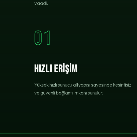
vaadi.
01
Hızlı Erişim
Yüksek hızlı sunucu altyapısı sayesinde kesintisiz
ve güvenli bağlantı imkanı sunulur.