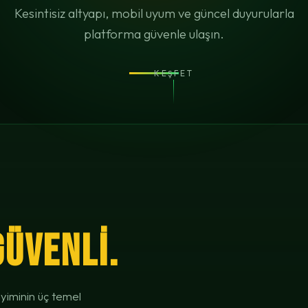
Kesintisiz altyapı, mobil uyum ve güncel duyurularla
platforma güvenle ulaşın.
KEŞFET
Güvenli.
yiminin üç temel