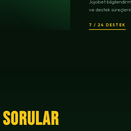
Jojobet bilgilendirm
ve destek süreçlerini
7 / 24 DESTEK
 Sorular