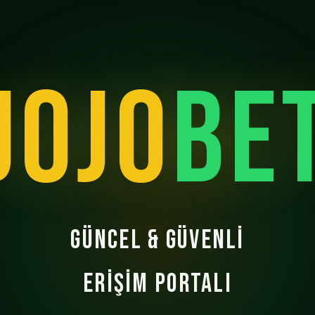
JOJO
BE
Güncel & Güvenli
Erişim Portalı