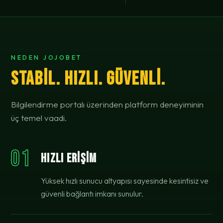
NEDEN JOJOBET
Stabil. Hızlı. Güvenli.
Bilgilendirme portalı üzerinden platform deneyiminin
üç temel vaadi.
01
Hızlı Erişim
Yüksek hızlı sunucu altyapısı sayesinde kesintisiz ve
güvenli bağlantı imkanı sunulur.