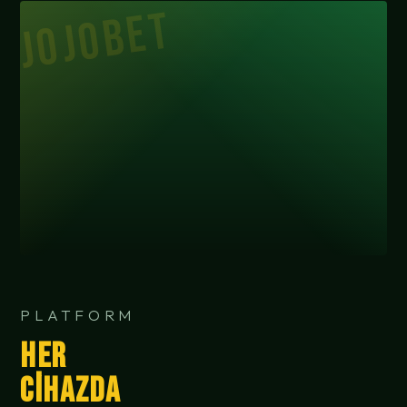
PLATFORM
Her
cihazda