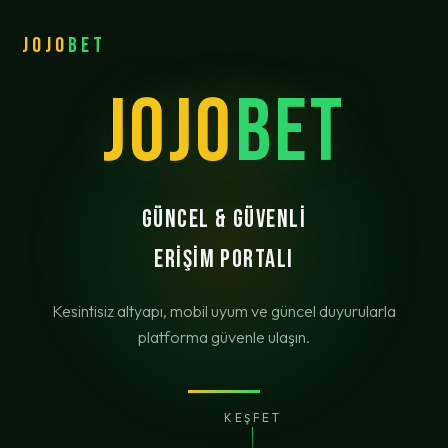
JOJO
BET
JOJO
BET
Güncel & Güvenli
Erişim Portalı
Kesintisiz altyapı, mobil uyum ve güncel duyurularla
platforma güvenle ulaşın.
KEŞFET