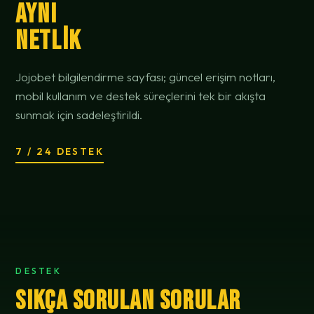
aynı
netlik
Jojobet bilgilendirme sayfası; güncel erişim notları,
mobil kullanım ve destek süreçlerini tek bir akışta
sunmak için sadeleştirildi.
7 / 24 DESTEK
DESTEK
Sıkça Sorulan Sorular