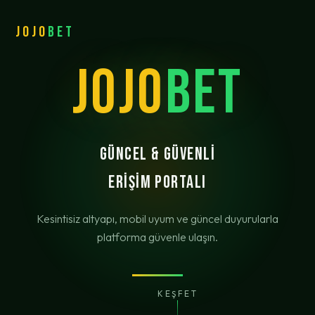
JOJO
BET
JOJO
BET
Güncel & Güvenli
Erişim Portalı
Kesintisiz altyapı, mobil uyum ve güncel duyurularla
platforma güvenle ulaşın.
KEŞFET