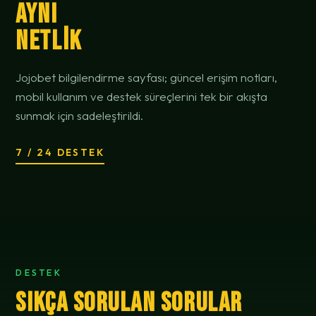
aynı
netlik
Jojobet bilgilendirme sayfası; güncel erişim notları,
mobil kullanım ve destek süreçlerini tek bir akışta
sunmak için sadeleştirildi.
7 / 24 DESTEK
DESTEK
Sıkça Sorulan Sorular