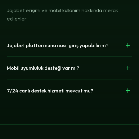
Jojobet erişimi ve mobil kullanım hakkında merak
edilenler.
Jojobet platformuna nasıl giriş yapabilirim?
Güncel ve resmi alan adı üzerinden tarayıcınız aracılığıyla
Mobil uyumluluk desteği var mı?
veya mobil cihazınızdan sorunsuz şekilde erişim
sağlayabilirsiniz.
Evet, tüm iOS ve Android cihazlarla uyumlu, duyarlı mobil
7/24 canlı destek hizmeti mevcut mu?
arayüz sunulmaktadır.
Kullanıcılar haftanın 7 günü 24 saat boyunca canlı destek
hattı üzerinden bilgi ve yardım alabilirler.