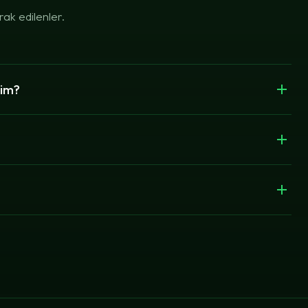
ak edilenler.
rim?
cılığıyla veya mobil cihazınızdan sorunsuz
lı mobil arayüz sunulmaktadır.
destek hattı üzerinden bilgi ve yardım