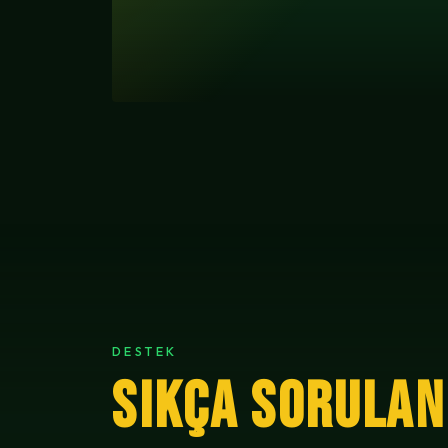
DESTEK
Sıkça Sorulan