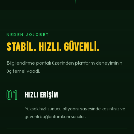
NEDEN JOJOBET
Stabil. Hızlı. Güvenli.
Bilgilendirme portalı üzerinden platform deneyiminin
üç temel vaadi.
01
Hızlı Erişim
Yüksek hızlı sunucu altyapısı sayesinde kesintisiz ve
güvenli bağlantı imkanı sunulur.