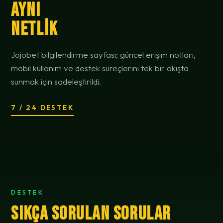
aynı
netlik
Jojobet bilgilendirme sayfası; güncel erişim notları,
mobil kullanım ve destek süreçlerini tek bir akışta
sunmak için sadeleştirildi.
7 / 24 DESTEK
DESTEK
Sıkça Sorulan Sorular