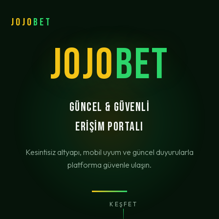
JOJO
BET
JOJO
BET
Güncel & Güvenli
Erişim Portalı
Kesintisiz altyapı, mobil uyum ve güncel duyurularla
platforma güvenle ulaşın.
KEŞFET