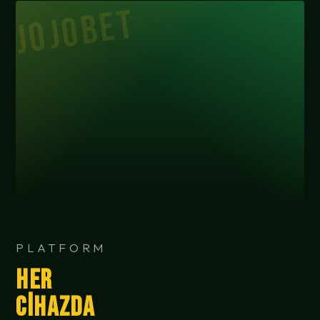
PLATFORM
Her
cihazda