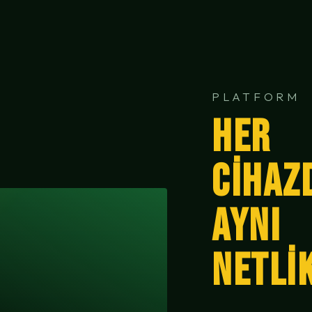
PLATFORM
Her
cihaz
aynı
netli