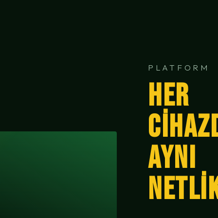
PLATFORM
Her
cihaz
aynı
netli