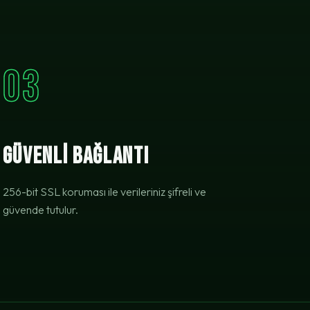
03
Güvenli Bağlantı
256-bit SSL koruması ile verileriniz şifreli ve
güvende tutulur.