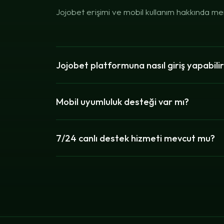
Jojobet erişimi ve mobil kullanım hakkında mer
Jojobet platformuna nasıl giriş yapabili
Güncel ve resmi alan adı üzerinden tarayıcınız ara
Mobil uyumluluk desteği var mı?
şekilde erişim sağlayabilirsiniz.
Evet, tüm iOS ve Android cihazlarla uyumlu, duyar
7/24 canlı destek hizmeti mevcut mu?
Kullanıcılar haftanın 7 günü 24 saat boyunca canlı 
alabilirler.