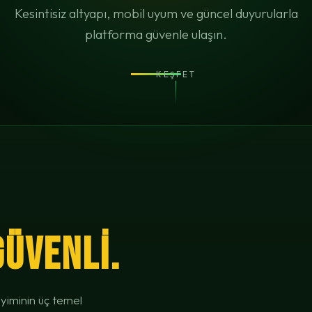
Kesintisiz altyapı, mobil uyum ve güncel duyurularla
platforma güvenle ulaşın.
KEŞFET
Güvenli.
yiminin üç temel