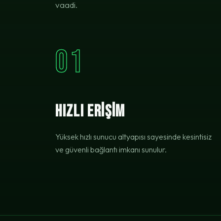
vaadi.
01
Hızlı Erişim
Yüksek hızlı sunucu altyapısı sayesinde kesintisiz
ve güvenli bağlantı imkanı sunulur.