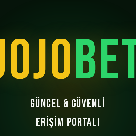
JOJO
BE
Güncel & Güvenli
Erişim Portalı