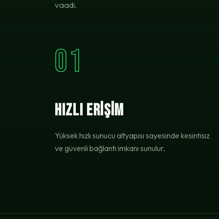
vaadi.
01
Hızlı Erişim
Yüksek hızlı sunucu altyapısı sayesinde kesintisiz
ve güvenli bağlantı imkanı sunulur.