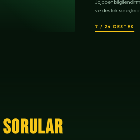
Jojobet bilgilendirm
ve destek süreçlerini
7 / 24 DESTEK
 Sorular