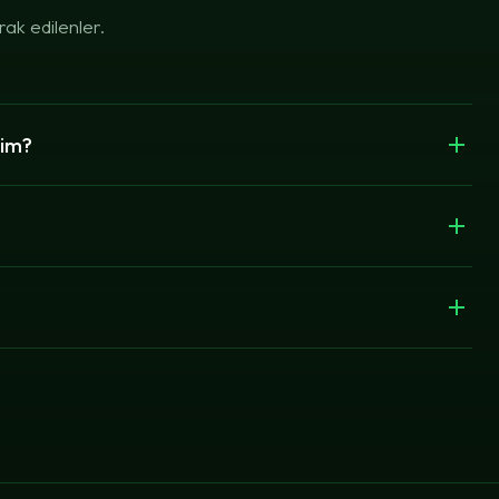
ak edilenler.
rim?
cılığıyla veya mobil cihazınızdan sorunsuz
lı mobil arayüz sunulmaktadır.
destek hattı üzerinden bilgi ve yardım