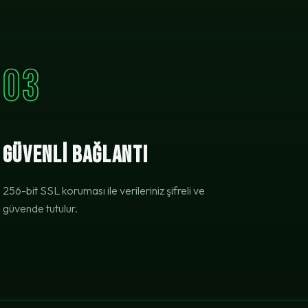
03
Güvenli Bağlantı
256-bit SSL koruması ile verileriniz şifreli ve
güvende tutulur.