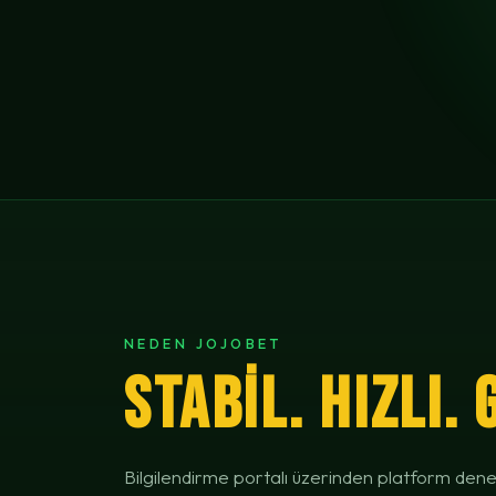
NEDEN JOJOBET
Stabil. Hızlı. 
Bilgilendirme portalı üzerinden platform dene