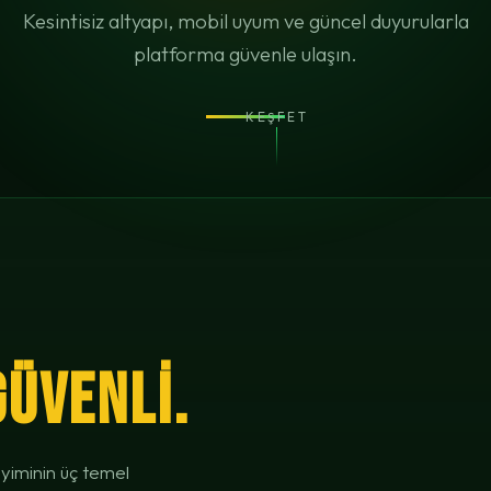
Kesintisiz altyapı, mobil uyum ve güncel duyurularla
platforma güvenle ulaşın.
KEŞFET
Güvenli.
yiminin üç temel