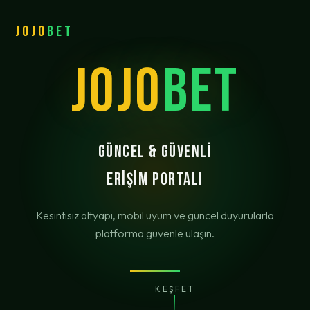
JOJO
BET
JOJO
BET
Güncel & Güvenli
Erişim Portalı
Kesintisiz altyapı, mobil uyum ve güncel duyurularla
platforma güvenle ulaşın.
KEŞFET