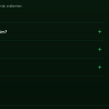
ak edilenler.
rim?
cılığıyla veya mobil cihazınızdan sorunsuz
lı mobil arayüz sunulmaktadır.
destek hattı üzerinden bilgi ve yardım