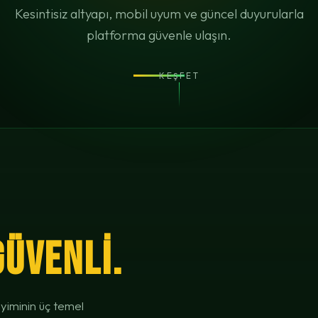
Kesintisiz altyapı, mobil uyum ve güncel duyurularla
platforma güvenle ulaşın.
KEŞFET
Güvenli.
yiminin üç temel