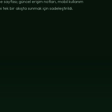
e sayfası; güncel erişim notları, mobil kullanım
 tek bir akışta sunmak için sadeleştirildi.