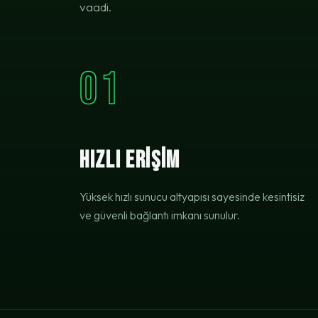
vaadi.
01
Hızlı Erişim
Yüksek hızlı sunucu altyapısı sayesinde kesintisiz
ve güvenli bağlantı imkanı sunulur.