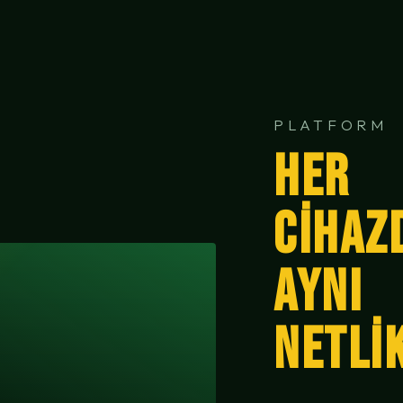
PLATFORM
Her
cihaz
aynı
netli