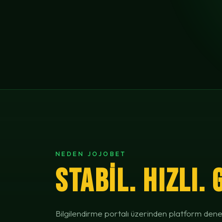
NEDEN JOJOBET
Stabil. Hızlı. 
Bilgilendirme portalı üzerinden platform dene