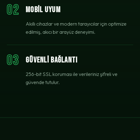
02
Mobil Uyum
Akıllı cihazlar ve modern tarayıcılar için optimize
edilmiş, akıcı bir arayüz deneyimi.
03
Güvenli Bağlantı
256-bit SSL koruması ile verileriniz şifreli ve
güvende tutulur.