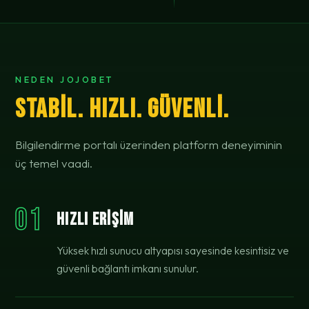
NEDEN JOJOBET
Stabil. Hızlı. Güvenli.
Bilgilendirme portalı üzerinden platform deneyiminin
üç temel vaadi.
01
Hızlı Erişim
Yüksek hızlı sunucu altyapısı sayesinde kesintisiz ve
güvenli bağlantı imkanı sunulur.