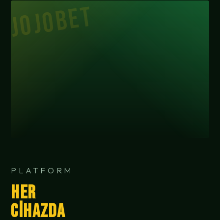
PLATFORM
Her
cihazda