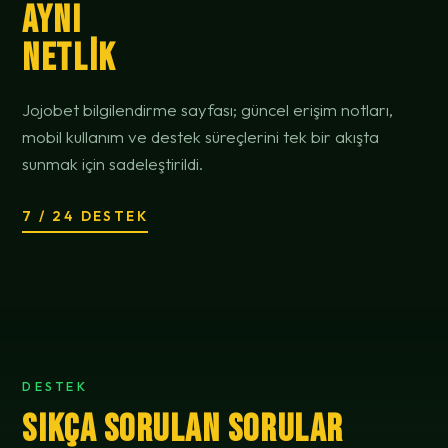
aynı
netlik
Jojobet bilgilendirme sayfası; güncel erişim notları,
mobil kullanım ve destek süreçlerini tek bir akışta
sunmak için sadeleştirildi.
7 / 24 DESTEK
DESTEK
Sıkça Sorulan Sorular